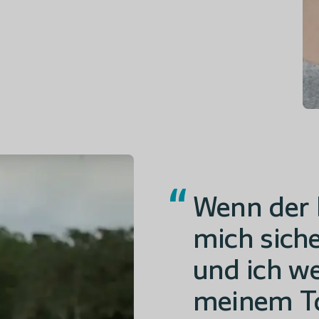
“
Wenn der B
mich siche
und ich w
meinem T