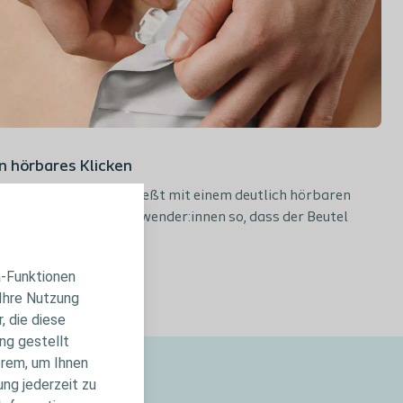
in hörbares Klicken
r Verschlussring schließt mit einem deutlich hörbaren
icken und zeigt den Anwender:innen so, dass der Beutel
cher befestigt ist.²
a-Funktionen
 Ihre Nutzung
, die diese
ng gestellt
erem, um Ihnen
ung jederzeit zu