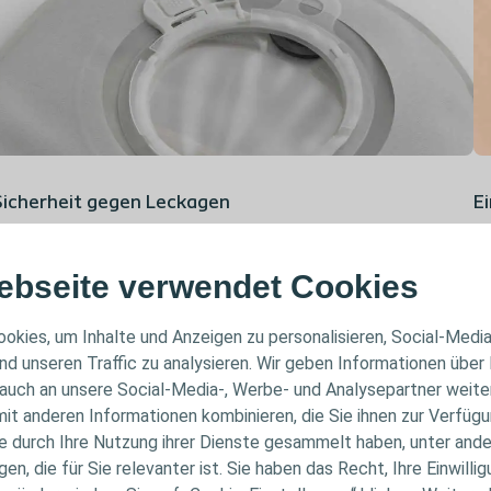
Sicherheit gegen Leckagen
E
ie zweiteilige Klick-Kopplung hat einen auslaufsicheren
De
2
erschluss und gibt ein Gefühl der Sicherheit
im Alltag.
Kl
ebseite verwendet Cookies
si
okies, um Inhalte und Anzeigen zu personalisieren, Social-Medi
nd unseren Traffic zu analysieren. Wir geben Informationen über
auch an unsere Social-Media-, Werbe- und Analysepartner weiter
it anderen Informationen kombinieren, die Sie ihnen zur Verfügu
ie durch Ihre Nutzung ihrer Dienste gesammelt haben, unter and
n, die für Sie relevanter ist. Sie haben das Recht, Ihre Einwillig