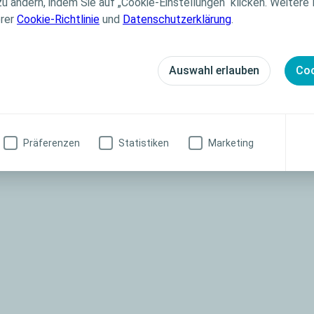
ster anfragen!
zu ändern, indem Sie auf „Cookie-Einstellungen“ klicken. Weitere
erer
Cookie-Richtlinie
und
Datenschutzerklärung
.
hen
Hinweise zum Datenschutz.
 da wir Sie vorab telefonisch kontaktieren, um die ind
Auswahl erlauben
Coo
alten, dass zu Ihren Bedürfnissen passt, bevor wir das
Präferenzen
Statistiken
Marketing