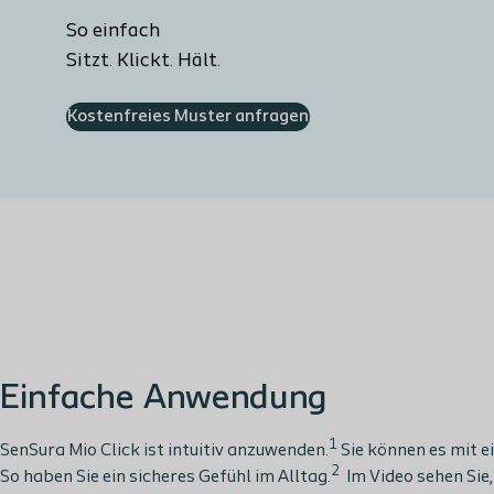
So einfach
Sitzt. Klickt. Hält.
Kostenfreies Muster anfragen
Einfache Anwendung
1
SenSura
Mio
Click
ist
intuitiv
anzuwenden
.
Sie
können
es
mit
e
2
So haben Sie ein sicheres Gefühl im Alltag.
Im Video
sehen Sie
,