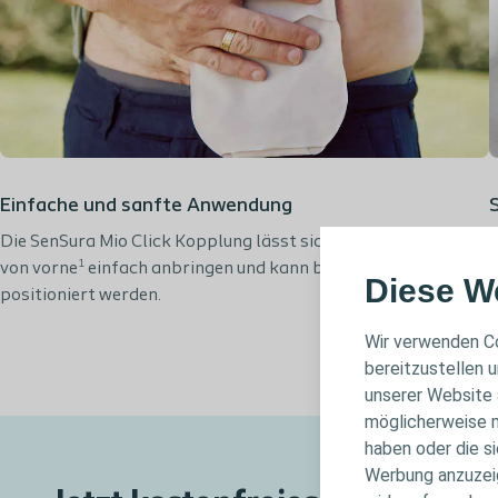
Einfache und sanfte Anwendung
Die SenSura Mio Click Kopplung lässt sich mit sanftem Druck
D
1
von vorne
einfach anbringen und kann bei Bedarf auch neu
V
Diese W
positioniert werden.
Wir verwenden Co
bereitzustellen u
unserer Website 
möglicherweise m
haben oder die s
Werbung anzuzeige