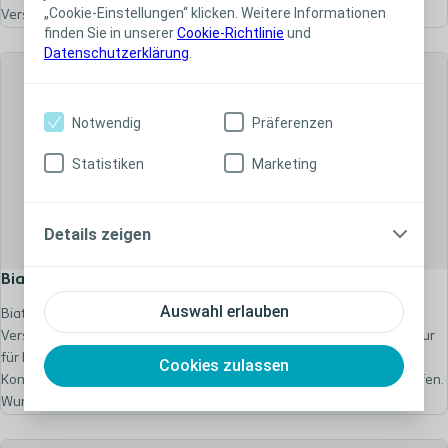
„Cookie-Einstellungen“ klicken. Weitere Informationen
Versorgung schmerzhafter...
finden Sie in unserer
Cookie-Richtlinie
und
Datenschutzerklärung
.
Notwendig
Präferenzen
Statistiken
Marketing
Details zeigen
Biatain® Ibu nicht-haftend
Auswahl erlauben
Biatain® Ibu nicht-haftend – Hervorragende Absorption für die
Versorgung schmerzhafter Wunden. Einzigartige 3D-Schaumstruktur
für hervorragende Absorption. Weicher und flexibler Wundverband.
Cookies zulassen
Kombiniert feuchte Wundheilung und lokale Freisetzung von Ibuprofen.
Wundheilung muss nicht schmerzhaft sein.