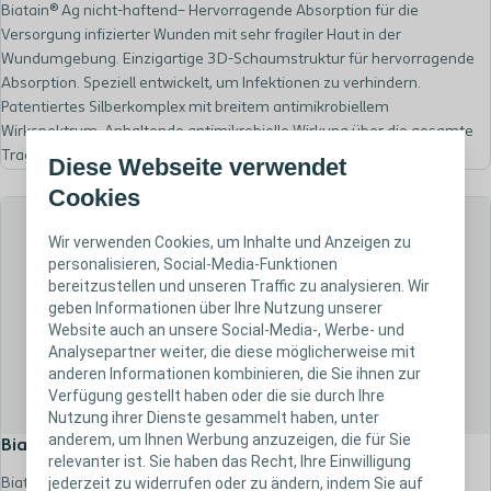
Biatain® Ag nicht-haftend– Hervorragende Absorption für die
Versorgung infizierter Wunden mit sehr fragiler Haut in der
Wundumgebung. Einzigartige 3D-Schaumstruktur für hervorragende
Absorption. Speziell entwickelt, um Infektionen zu verhindern.
Patentiertes Silberkomplex mit breitem antimikrobiellem
Wirkspektrum. Anhaltende antimikrobielle Wirkung über die gesamte
Tragedauer.
Diese Webseite verwendet
Cookies
Wir verwenden Cookies, um Inhalte und Anzeigen zu
personalisieren, Social-Media-Funktionen
bereitzustellen und unseren Traffic zu analysieren. Wir
geben Informationen über Ihre Nutzung unserer
Website auch an unsere Social-Media-, Werbe- und
Analysepartner weiter, die diese möglicherweise mit
anderen Informationen kombinieren, die Sie ihnen zur
Verfügung gestellt haben oder die sie durch Ihre
Nutzung ihrer Dienste gesammelt haben, unter
anderem, um Ihnen Werbung anzuzeigen, die für Sie
Biatain® Ibu sanft-haftend/Soft-Hold
relevanter ist. Sie haben das Recht, Ihre Einwilligung
jederzeit zu widerrufen oder zu ändern, indem Sie auf
Biatain® Ibu sanft-haftend – Hervorragende Absorption für die