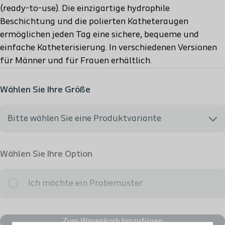
(ready-to-use). Die einzigartige hydrophile
Beschichtung und die polierten Katheteraugen
ermöglichen jeden Tag eine sichere, bequeme und
einfache Katheterisierung. In verschiedenen Versionen
für Männer und für Frauen erhältlich.
Wählen Sie Ihre Größe
Bitte wählen Sie eine Produktvariante
Ich möchte gerne beraten werden
Wählen Sie Ihre Option
285100 - Frauen/Mädchen - CH10 - Länge: 16cm -
Ich möchte ein Probemuster
Erstattungsfähig: ja
Zum Warenkorb hinzufügen
285120 - Frauen - CH12 - Länge: 16cm - Erstattungsfähig: