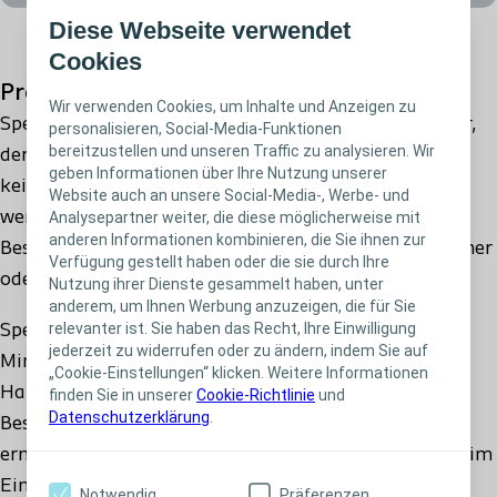
ja
Diese Webseite verwendet
Cookies
Produktbeschreibung
285140 - Frauen - CH14 - Länge: 16cm - Erstattungsfähig:
Wir verwenden Cookies, um Inhalte und Anzeigen zu
ja
SpeediCath ist ein sofort gebrauchsfertiger Katheter,
personalisieren, Social-Media-Funktionen
bereitzustellen und unseren Traffic zu analysieren. Wir
der einfach und intuitiv anzuwenden ist. Es müssen
geben Informationen über Ihre Nutzung unserer
285160 - Frauen - CH16 - Länge: 16cm - Erstattungsfähig:
kein zusätzliches Wasser oder Gleitmittel verwendet
Website auch an unsere Social-Media-, Werbe- und
ja
werden, und es muss nicht auf die Aktivierung der
Analysepartner weiter, die diese möglicherweise mit
anderen Informationen kombinieren, die Sie ihnen zur
Beschichtung gewartet werden. Es geht nicht einfacher
Verfügung gestellt haben oder die sie durch Ihre
oder schneller als mit diesem Katheter.
Nutzung ihrer Dienste gesammelt haben, unter
anderem, um Ihnen Werbung anzuzeigen, die für Sie
relevanter ist. Sie haben das Recht, Ihre Einwilligung
SpeediCath wurde für mehr Komfort und eine
jederzeit zu widerrufen oder zu ändern, indem Sie auf
Minimierung des Risikos einer Schädigung der
„Cookie-Einstellungen“ klicken. Weitere Informationen
Harnröhre entwickelt. Die einzigartige hydrophile
finden Sie in unserer
Cookie-Richtlinie
und
Datenschutzerklärung
.
Beschichtung und die polierten Katheteraugen
ermöglichen eine sanfte Katheterisierung (sowohl beim
Einführen als auch beim Entfernen des Katheters).
Notwendig
Präferenzen