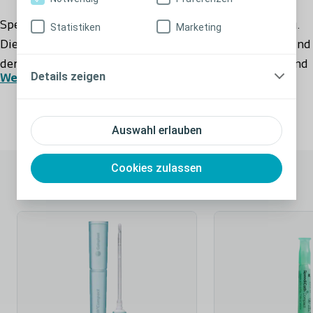
SpeediCath ist schnell und einfach in der Anwendung.
Statistiken
Marketing
Die Öffnungshilfe ermöglicht ein einfaches Öffnen und
der Klebepunkt sorgt dafür, dass der Katheter während
Details zeigen
Weiterlesen
der Vorbereitung sicher platziert werden kann.
Studien zeigen, dass SpeediCath aufgrund der
Auswahl erlauben
Einfachheit, Geschwindigkeit und Diskretion von den
Anwendern bevorzugt wird(1). SpeediCath ist der
Cookies zulassen
bewährte und zuverlässige Katheter, der seit fast 15
Passende Produkte
Jahren die Maßstäbe in der Katheterisierung setzt. Er
ist in verschiedenen Längen und Größen erhältlich und
eignet sich somit für Frauen, Männer und Kinder.
Die Vorteile des SpeediCath
• Dank der einzigartigen hydrophilen Beschichtung
sofort gebrauchsfertig (ready-to-use).