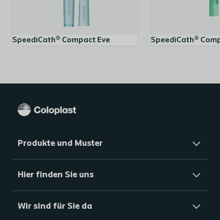
• Einfache, intuitive Anwendung
• Für reduzierte Reibung und erhöhten Komfort dank
der hydrophilen Beschichtung und der polierten
SpeediCath® Compact Eve
SpeediCath® Comp
Katheteraugen
• Ring-Pull-Öffner für einfaches Öffnen
• Klebepunkt stellt sicher, dass der Katheter an Ort und
Stelle bleibt.
• Frei von PVC und Weichmachern (Phthalaten), so dass
Ihre Gesundheit niemals gefährdet und die Umwelt
geschont wird.
Produkte und Muster
Literatur
1. Pascoe G, Clovis S. Evaluation of two coated
catheters in intermittent self-catheterisation. Br J
Hier finden Sie uns
Nurs 2001: 10:325-329.
Wir sind für Sie da
Wesentliche Vorteile