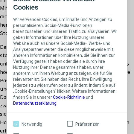
Produktbeschreibung
Cookies
Mit einem modellierbaren Hautschutzring wird eine
dichte Verbindung des Stomas mit der Versorgung
Wir verwenden Cookies, um Inhalte und Anzeigen zu
hergestellt, sodass Ihre Haut vor den
personalisieren, Social-Media-Funktionen
bereitzustellen und unseren Traffic zu analysieren. Wir
Stomaausscheidungen geschützt ist.
geben Informationen über Ihre Nutzung unserer
Website auch an unsere Social-Media-, Werbe- und
Der Brava® Modellierbarer Hautschutzring hat eine
Analysepartner weiter, die diese möglicherweise mit
anderen Informationen kombinieren, die Sie ihnen zur
stabile Zusammensetzung, die einen länger
Verfügung gestellt haben oder die sie durch Ihre
anhaltenden Schutz vor Leckagen bietet. Er wurde als
Nutzung ihrer Dienste gesammelt haben, unter
höchst beständiger Ring entwickelt, der eine genauere
anderem, um Ihnen Werbung anzuzeigen, die für Sie
relevanter ist. Sie haben das Recht, Ihre Einwilligung
Passform ermöglicht. Er lässt sich einfach anwenden
jederzeit zu widerrufen oder zu ändern, indem Sie auf
und entsprechend Ihrer Körperform modellieren.
„Cookie-Einstellungen“ klicken. Weitere Informationen
finden Sie in unserer
Cookie-Richtlinie
und
Dadurch wird eine dauerhafte, enge Verbindung
Datenschutzerklärung
.
zwischen Ihrem Stoma und der Basisplatte
sichergestellt. Der Brava Modellierbarer
Hautschutzring ist in den Stärken 2,0mm und 4,2mm
Notwendig
Präferenzen
erhältlich.