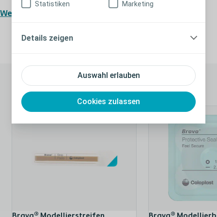
Statistiken
Marketing
Weiterlesen
Probleme mit Leckagen, Hautirritation oder Geruch?
Mit dem Brava Produktfinder können Sie die passende
Details zeigen
Lösung finden!
Auswahl erlauben
Passende Produkte
Cookies zulassen
Brava® Modellierstreifen
Brava® Modellierb