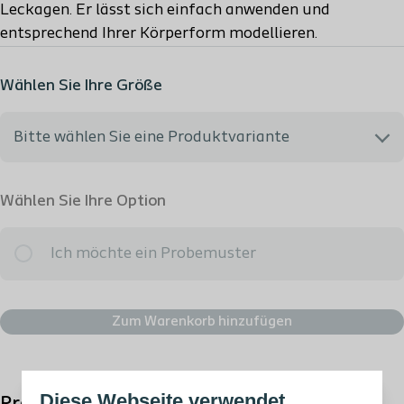
Leckagen. Er lässt sich einfach anwenden und
entsprechend Ihrer Körperform modellieren.
Wählen Sie Ihre Größe
Bitte wählen Sie eine Produktvariante
Ich möchte gerne beraten werden
Wählen Sie Ihre Option
120305 - Modellierbarer Hautschutzring, 2.0 mm -
Ich möchte ein Probemuster
Erstattungsfähig: ja
Zum Warenkorb hinzufügen
120425 - Modellierbarer Hautschutzring, 4.2 mm -
Erstattungsfähig: ja
Diese Webseite verwendet